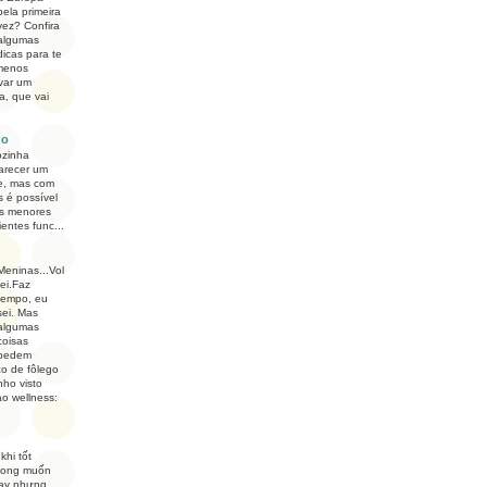
pela primeira
vez? Confira
algumas
dicas para te
 menos
var um
a, que vai
do
ozinha
arecer um
e, mas com
s é possível
os menores
ntes func...
Meninas...Vol
tei.Faz
tempo, eu
sei. Mas
algumas
coisas
pedem
o de fôlego
nho visto
ao wellness:
khi tốt
mong muốn
dạy nhưng