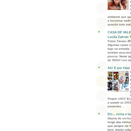
ambiente que aju
a funcionar melh
quando tudo está
CASA DE VALE
Lucila Zahran 
Fotos: Favaro JR
Algumas casas c
logo na entrada.
revelam seus en
poucos. Neste a
de 300m² com vist
Ah! E por falar 
Projeto 1001! Eu
a assistir os 1001
presentes ...
Etc... coisa e ta
Depois de um b
longe das minhas
que sempre me fi
bem, resolvi volt