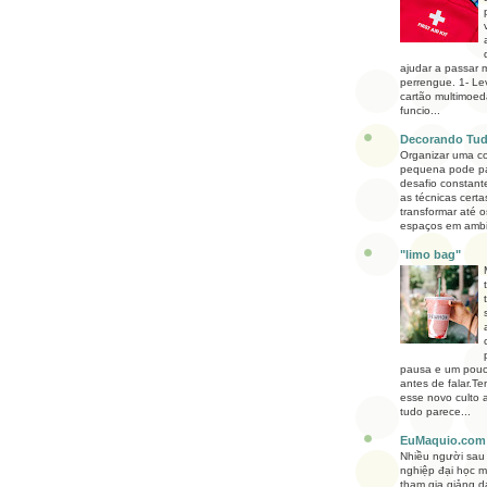
ajudar a passar
perrengue. 1- Le
cartão multimoed
funcio...
Decorando Tu
Organizar uma c
pequena pode p
desafio constant
as técnicas certa
transformar até 
espaços em ambie
"limo bag"
pausa e um pouc
antes de falar.Te
esse novo culto 
tudo parece...
EuMaquio.com
Nhiều người sau 
nghiệp đại học 
tham gia giảng 