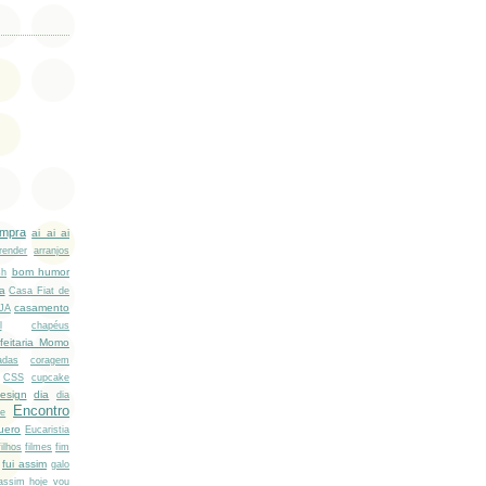
ompra
ai ai ai
render
arranjos
bom humor
sh
a
Casa Fiat de
casamento
EJA
l
chapéus
feitaria Momo
adas
coragem
CSS
cupcake
esign
dia
dia
Encontro
ke
uero
Eucaristia
filhos
filmes
fim
fui assim
galo
 assim
hoje vou