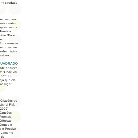
enti saudade
..
Vamos para
mais quatro
episódios da
divertida
série *Eu e
os
Extraterrestre
dendo muitos
minha página
ceboo...
QUADRADO
ade aparece,
: "Onde vai
ade?" Eu
ejo que ela
o lugar:
.
*Criações de
Michel F.M.
(2026) -
Canções,
Poemas,
Crônicas,
Contos e
a e Poesia) -
. Lamento
 de