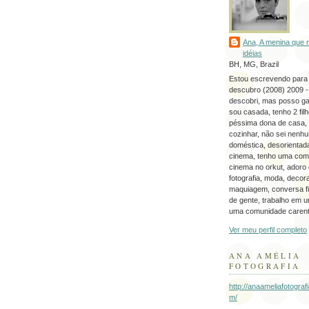
Ana, A menina que 
idéias
BH, MG, Brazil
Estou escrevendo para
descubro (2008) 2009 -
descobri, mas posso ga
sou casada, tenho 2 filh
péssima dona de casa, 
cozinhar, não sei nenh
doméstica, desorientad
cinema, tenho uma com
cinema no orkut, adoro
fotografia, moda, decor
maquiagem, conversa fi
de gente, trabalho em 
uma comunidade carent
Ver meu perfil completo
ANA AMÉLIA
FOTOGRAFIA
http://anaameliafotograf
m/