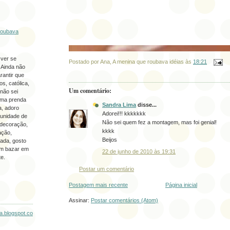
roubava
 ver se
Postado por
Ana, A menina que roubava idéias
às
18:21
 Ainda não
rantir que
os, católica,
Um comentário:
não sei
uma prenda
Sandra Lima
disse...
a, adoro
Adorei!!! kkkkkkk
unidade de
Não sei quem fez a montagem, mas foi genial!
 decoração,
kkkk
ação,
Beijos
ada, gosto
um bazar em
22 de junho de 2010 às 19:31
e.
Postar um comentário
Postagem mais recente
Página inicial
Assinar:
Postar comentários (Atom)
ia.blogspot.co