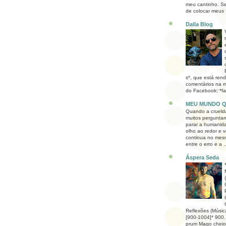
meu cantinho. S
de colocar meus .
Dalla Blog
s*, que está ren
comentários na 
do Facebook: *fa
MEU MUNDO 
Quando a crueld
muitos perguntam
parar a humanid
olho ao redor e v
continua no mesm
entre o erro e a ..
Áspera Seda
Reflexões (Músic
[900-1004]* 900
prum Mago cheio