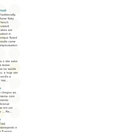
nual
Traditionally,
these flaky
French
custard
cakes are
baked in
unique fluted
esults came
improvisation
 o site sabe
 testar
as na saúde
o, e hoje vim
 vocês a
trat...
o
r chegou ao
emente com
erente:
icional
lar em um
 ... Re...
e
Está
planejando ir
à Europa