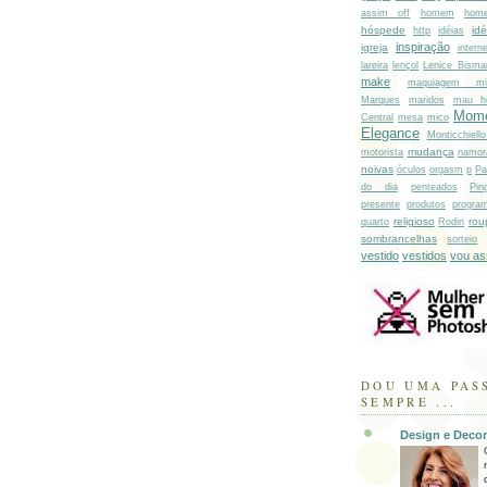
assim off
homem
hom
hóspede
id
http
idéias
inspiração
igreja
interne
lareira
lençol
Lenice Bisma
make
maquiagem min
Marques
maridos
mau h
Mome
Central
mesa
mico
Elegance
Monticchiell
mudança
motorista
namor
noivas
óculos
orgasm
p
Pa
do dia
penteados
Pin
presente
produtos
progra
religioso
rou
quarto
Rodin
sombrancelhas
sorteio
vestido
vestidos
vou as
DOU UMA PAS
SEMPRE ...
Design e Deco