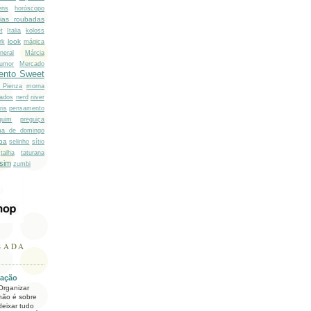
ens
horóscopo
éias roubadas
t
Italia
koloss
look
rk
mágica
eral
Márcia
umor
Mercado
nto Sweet
o Pienza
morna
ados
nerd
niver
ris
pensamento
guim
preguiça
ma de domingo
pa
selinho
sítio
talha
taturana
sim
zumbi
SADA
ração
Organizar
não é sobre
deixar tudo