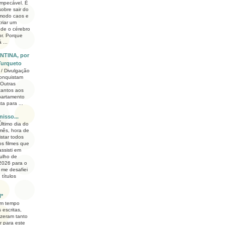
impecável. É
sobre sair do
modo caos e
criar um
de o cérebro
or. Porque
 ...
NTINA, por
Turqueto
 / Divulgação
onquistam
 Outras
cantos aos
partamento
a para ...
nisso...
Último dia do
mês, hora de
listar todos
os filmes que
assisti em
julho de
2026 para o
 me desafiei
 títulos
l*
om tempo
 escritas,
zeram tanto
ar para este