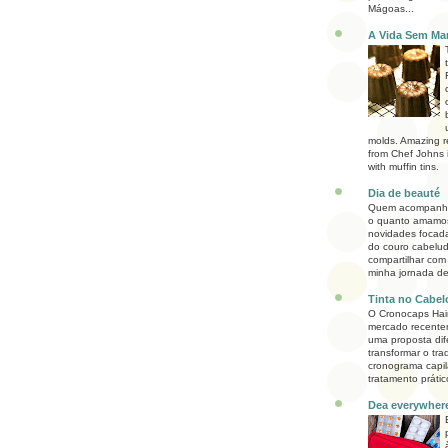
Mágoas...
A Vida Sem Ma
molds. Amazing r
from Chef Johns 
with muffin tins.
Dia de beauté
Quem acompanha
o quanto amamos
novidades focad
do couro cabelud
compartilhar com
minha jornada de 
Tinta no Cabel
O Cronocaps Hai
mercado recent
uma proposta dif
transformar o trad
cronograma capi
tratamento prático
Dea everywher