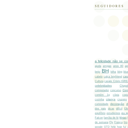
SEGUIDORES
a felicidade não se c
ajuda
amigas
anos 80
ap
BH
beijo
bilha
blog
blu
cas
cabelo
calça boyfriend
Cultura
casais Cristo IGR
celebridades
Chagal
Con
computador
concurso
contém 1g
cópia
copi
criança
cozinha
cruzeiro
decoração
d
curiosidade
dos pais
dicas
difícil
El
eu q
equilíbrio
estudientes
férias
Falcon
família de fé
de semana
Fly
França
frio
google
GTD
help
hoje fui